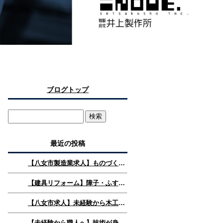
ブログトップ
最近の投稿
【八女市製造業求人】ものづくりが好きな方へ。未経験から技術を身につけられる仕事があります
【建具リフォーム】障子・ふすまの交換で空間はどう変わるか｜有限会社井上製作所
【八女市求人】未経験から木工職人へ。手に職をつけ、未来に残るものづくりを始めませんか？
【未経験から職人へ】技術が身につく環境と成長の流れ｜有限会社井上製作所