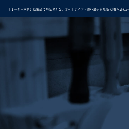
【オーダー家具】既製品で満足できない方へ｜サイズ・使い勝手を最適化|有限会社