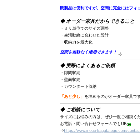
既製品は便利ですが、空間に完全にはフィ
◆ オーダー家具だからできること
・ミリ単位でのサイズ調整
・生活動線に合わせた設計
・収納力を最大化
空間を無駄なく活用できます！
◆ 実際によくあるご依頼
・隙間収納
・壁面収納
・カウンター下収納
「あと少し」
を埋めるのがオーダー家具で
◆ ご相談について
サイズにお悩みの方は、ぜひ一度ご相談く
お電話・問い合わせフォームでもOK
⇒
https://www.inoue-kagutategu.com/contac