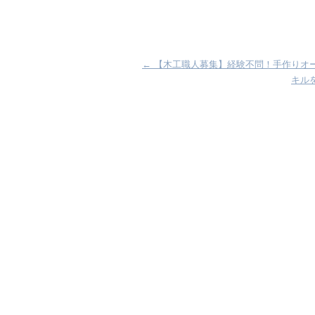
←
【木工職人募集】経験不問！手作りオ
キル