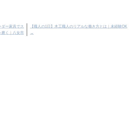
ーダー家具でス
【職人の1日】木工職人のリアルな働き方とは｜未経験OK
を磨く｜八女市
→