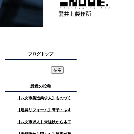
ブログトップ
最近の投稿
【八女市製造業求人】ものづくりが好きな方へ。未経験から技術を身につけられる仕事があります
【建具リフォーム】障子・ふすまの交換で空間はどう変わるか｜有限会社井上製作所
【八女市求人】未経験から木工職人へ。手に職をつけ、未来に残るものづくりを始めませんか？
【未経験から職人へ】技術が身につく環境と成長の流れ｜有限会社井上製作所