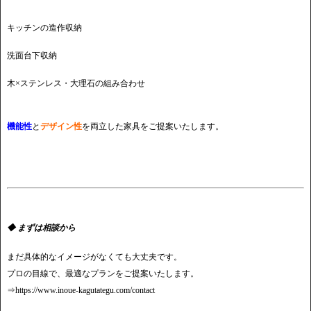
キッチンの造作収納
洗面台下収納
木×ステンレス・大理石の組み合わせ
機能性
と
デザイン性
を両立した家具をご提案いたします。
◆ まずは相談から
まだ具体的なイメージがなくても大丈夫です。
プロの目線で、最適なプランをご提案いたします。
⇒
https://www.inoue-kagutategu.com/contact